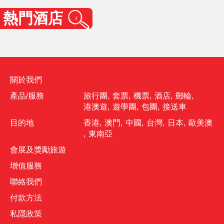
熱門酒店
關於我們
產品/服務
旅行團
,
套票
,
機票
,
酒店
,
郵輪
,
港澳遊
,
遊學團
,
包團
,
接送車
目的地
香港
,
澳門
,
中國
,
台灣
,
日本
,
歐美澳
,
東南亞
會展及獎勵旅遊
增值服務
聯絡我們
付款方法
私隱政策