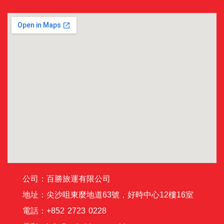
公司：百勝旅運有限公司
地址：尖沙咀東麼地道63號，好時中心12樓16室
電話：+852 2723 0228