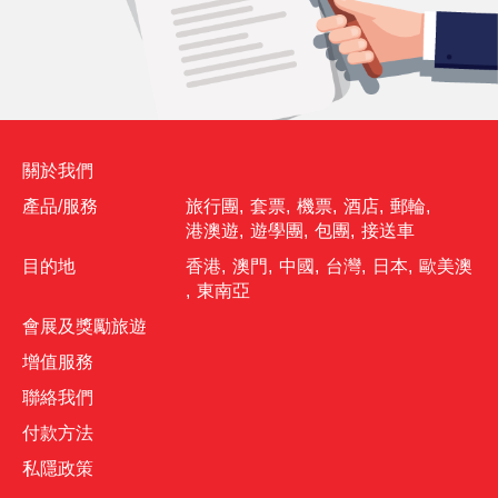
關於我們
產品/服務
旅行團
,
套票
,
機票
,
酒店
,
郵輪
,
港澳遊
,
遊學團
,
包團
,
接送車
目的地
香港
,
澳門
,
中國
,
台灣
,
日本
,
歐美澳
,
東南亞
會展及獎勵旅遊
增值服務
聯絡我們
付款方法
私隱政策