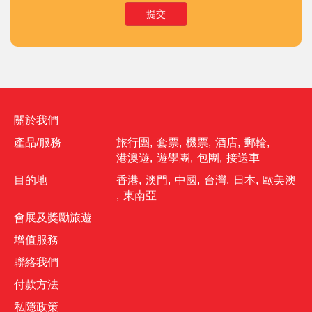
提交
關於我們
產品/服務
旅行團
,
套票
,
機票
,
酒店
,
郵輪
,
港澳遊
,
遊學團
,
包團
,
接送車
目的地
香港
,
澳門
,
中國
,
台灣
,
日本
,
歐美澳
,
東南亞
會展及獎勵旅遊
增值服務
聯絡我們
付款方法
私隱政策