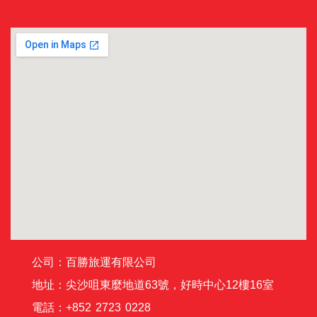
公司：百勝旅運有限公司
地址：尖沙咀東麼地道63號，好時中心12樓16室
電話：+852 2723 0228