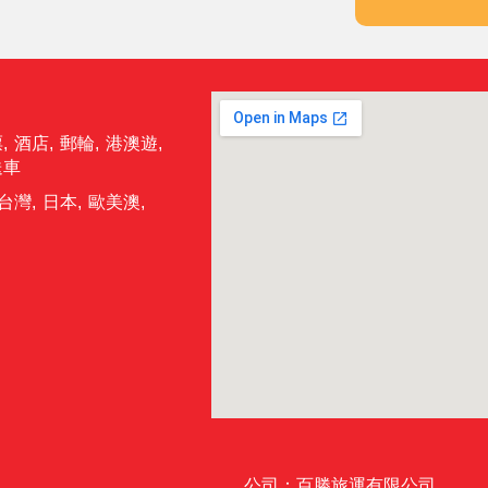
票
,
酒店
,
郵輪
,
港澳遊
,
送車
台灣
,
日本
,
歐美澳
,
公司：百勝旅運有限公司