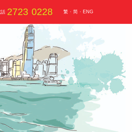
2723 0228
繁
·
简
·
ENG
電話