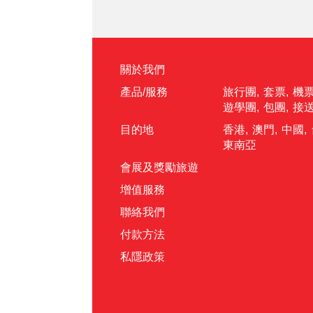
關於我們
產品/服務
旅行團
,
套票
,
機
遊學團
,
包團
,
接
目的地
香港
,
澳門
,
中國
,
東南亞
會展及獎勵旅遊
增值服務
聯絡我們
付款方法
私隱政策