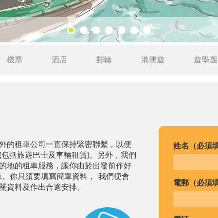
機票
酒店
郵輪
港澳遊
遊學團
外的租車公司一直保持緊密聯繫，以便
姓名（必須
(包括旅遊巴士及車輛租賃)。另外，我們
的地的租車服務，讓你由於出發前作好
車。你只須要填寫簡單資料， 我們便會
電郵（必須
關資料及作出合適安排。