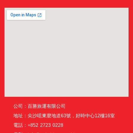
公司：百勝旅運有限公司
地址：尖沙咀東麼地道63號，好時中心12樓16室
電話：+852 2723 0228