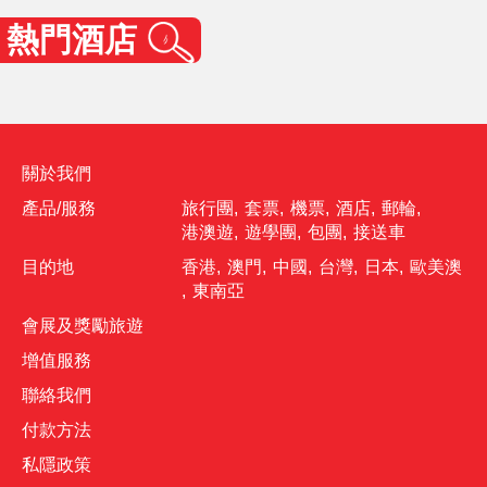
熱門酒店
關於我們
產品/服務
旅行團
,
套票
,
機票
,
酒店
,
郵輪
,
港澳遊
,
遊學團
,
包團
,
接送車
目的地
香港
,
澳門
,
中國
,
台灣
,
日本
,
歐美澳
,
東南亞
會展及獎勵旅遊
增值服務
聯絡我們
付款方法
私隱政策